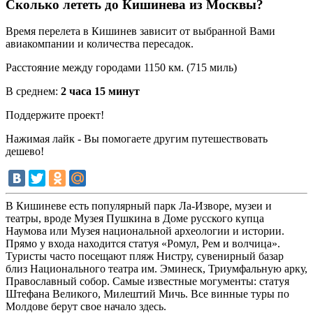
Сколько лететь до Кишинева из Москвы?
Время перелета в Кишинев зависит от выбранной Вами
авиакомпании и количества пересадок.
Расстояние между городами 1150 км. (715 миль)
В среднем:
2 часа 15 минут
Поддержите проект!
Нажимая лайк - Вы помогаете другим путешествовать
дешево!
В Кишиневе есть популярный парк Ла-Изворе, музеи и
театры, вроде Музея Пушкина в Доме русского купца
Наумова или Музея национальной археологии и истории.
Прямо у входа находится статуя «Ромул, Рем и волчица».
Туристы часто посещают пляж Нистру, сувенирный базар
близ Национального театра им. Эминеск, Триумфальную арку,
Православный собор. Самые известные могументы: статуя
Штефана Великого, Милештий Мичь. Все винные туры по
Молдове берут свое начало здесь.