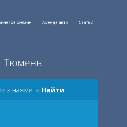
билетов онлайн
Аренда авто
Статьи
в Тюмень
же и нажмите
Найти