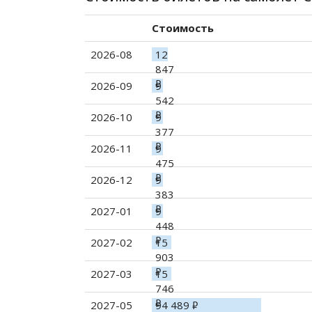
Стоимость
2026-08
12
847
2026-09
9
руб.
542
2026-10
9
руб.
377
2026-11
9
руб.
475
2026-12
9
руб.
383
2027-01
9
руб.
448
2027-02
15
руб.
903
2027-03
15
руб.
746
2027-05
94 489
руб.
руб.