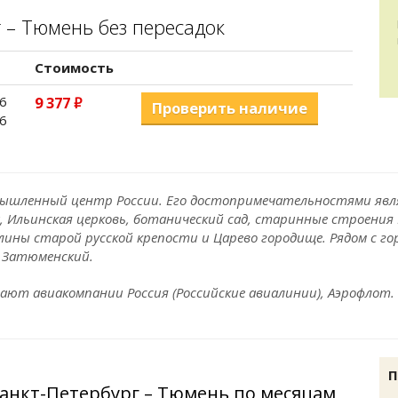
 – Тюмень без пересадок
Стоимость
6
9 377
руб.
Проверить наличие
6
омышленный центр России. Его достопримечательностями яв
, Ильинская церковь, ботанический сад, старинные строения
алины старой русской крепости и Царево городище. Рядом с 
и Затюменский.
ают авиакомпании Россия (Российские авиалинии), Аэрофлот
П
Санкт-Петербург – Тюмень по месяцам