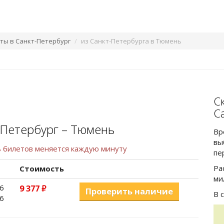
ы в Санкт-Петербург
из Санкт-Петербурга в Тюмень
С
С
Петербург – Тюмень
Вр
вы
ь билетов меняется каждую минуту
пе
Ра
Стоимость
ми
6
9 377
руб.
Проверить наличие
В 
6