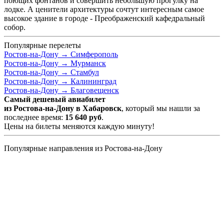
поющих фонтанов и совершить небольшую прогулку на
лодке. А ценители архитектуры сочтут интересным самое
высокое здание в городе - Преображенский кафедральный
собор.
Популярные перелеты
Ростов-на-Дону →
Симферополь
Ростов-на-Дону →
Мурманск
Ростов-на-Дону →
Стамбул
Ростов-на-Дону →
Калининград
Ростов-на-Дону →
Благовещенск
Самый дешевый авиабилет
из Ростова-на-Дону в Хабаровск
, который мы нашли за
последнее время:
15 640
руб
.
Цены на билеты меняются каждую минуту!
Популярные направления из Ростова-на-Дону