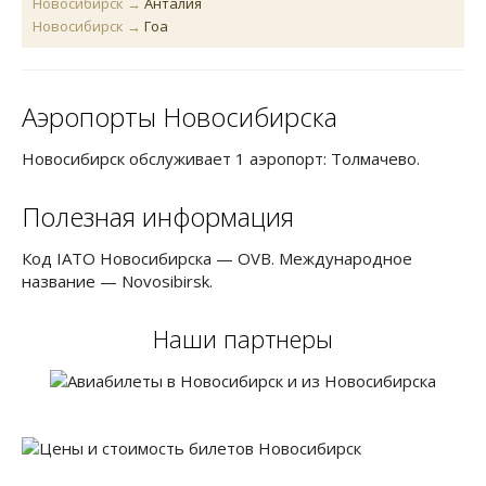
Новосибирск →
Анталия
Новосибирск →
Гоа
Аэропорты Новосибирска
Новосибирск обслуживает 1 аэропорт: Толмачево.
Полезная информация
Код IATO Новосибирска — OVB. Международное
название — Novosibirsk.
Наши партнеры