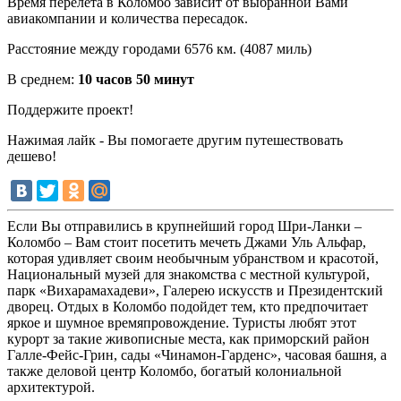
Время перелета в Коломбо зависит от выбранной Вами
авиакомпании и количества пересадок.
Расстояние между городами 6576 км. (4087 миль)
В среднем:
10 часов 50 минут
Поддержите проект!
Нажимая лайк - Вы помогаете другим путешествовать
дешево!
Если Вы отправились в крупнейший город Шри-Ланки –
Коломбо – Вам стоит посетить мечеть Джами Уль Альфар,
которая удивляет своим необычным убранством и красотой,
Национальный музей для знакомства с местной культурой,
парк «Вихарамахадеви», Галерею искусств и Президентский
дворец. Отдых в Коломбо подойдет тем, кто предпочитает
яркое и шумное времяпровождение. Туристы любят этот
курорт за такие живописные места, как приморский район
Галле-Фейс-Грин, сады «Чинамон-Гарденс», часовая башня, а
также деловой центр Коломбо, богатый колониальной
архитектурой.