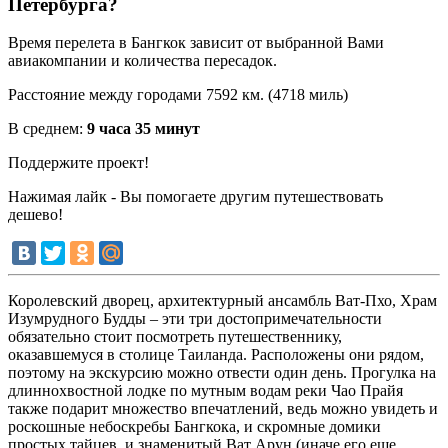
Петербурга?
Время перелета в Бангкок зависит от выбранной Вами
авиакомпании и количества пересадок.
Расстояние между городами 7592 км. (4718 миль)
В среднем:
9 часа 35 минут
Поддержите проект!
Нажимая лайк - Вы помогаете другим путешествовать
дешево!
Королевский дворец, архитектурный ансамбль Ват-Пхо, Храм
Изумрудного Будды – эти три достопримечательности
обязательно стоит посмотреть путешественнику,
оказавшемуся в столице Таиланда. Расположены они рядом,
поэтому на экскурсию можно отвести один день. Прогулка на
длиннохвостной лодке по мутным водам реки Чао Прайя
также подарит множество впечатлений, ведь можно увидеть и
роскошные небоскребы Бангкока, и скромные домики
простых тайцев, и знаменитый Ват Арун (иначе его еще