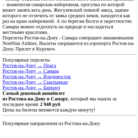
– знаменитая самарская набережная, прогулка по которой
может занять весь день. Жигулевский пивной завод, здание
которого не отличить от замка средних веков, находится как
раз на краю набережной. А по берегам Волги в окрестностях
Самары можно отдохнуть на природе и насладиться
местными красотами.
Перелеты Ростов-на-Дону - Самара совершают авиакомпании
NordStar Airlines. Вылеты свершаются из аэропорта Ростов-на-
Дону. Прилет в Курумоч.
Популярные перелеты
Ростов-на-Дону →
Прага
Ростов-на-Дону →
Самара
Ростов-на-Дону →
Владивосток
Ростов-на-Дону →
Сыктывкар
Ростов-на-Дону →
Барнаул
Самый дешевый авиабилет
из Ростова-на-Дону в Самару
, который мы нашли за
последнее время:
2 940
руб
.
Цены на билеты меняются каждую минуту!
Популярные направления из Ростова-на-Дону