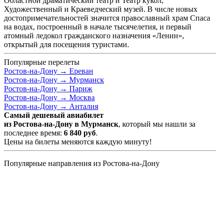
Областной драматический театр и Театр кукол,
Художественный и Краеведческий музей. В числе новых
достопримечательностей значится православный храм Спаса
на водах, построенный в начале тысячелетия, и первый
атомный ледокол гражданского назначения «Ленин»,
открытый для посещения туристами.
Популярные перелеты
Ростов-на-Дону →
Ереван
Ростов-на-Дону →
Мурманск
Ростов-на-Дону →
Париж
Ростов-на-Дону →
Москва
Ростов-на-Дону →
Анталия
Самый дешевый авиабилет
из Ростова-на-Дону в Мурманск
, который мы нашли за
последнее время:
6 840
руб
.
Цены на билеты меняются каждую минуту!
Популярные направления из Ростова-на-Дону